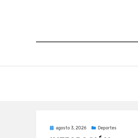
Saltar
al
contenido
Publicada
agosto 3, 2026
Deportes
el